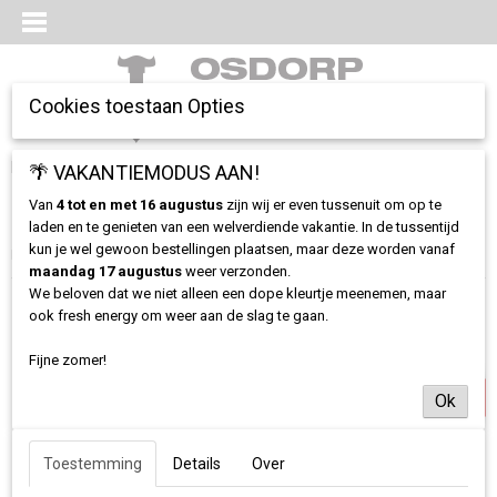
Cookies toestaan Opties
Inloggen
Registreren
🌴 VAKANTIEMODUS AAN!
UW WINKELWAGEN
Geen producten
(0)
Van
4 tot en met 16 augustus
zijn wij er even tussenuit om op te
laden en te genieten van een welverdiende vakantie. In de tussentijd
kun je wel gewoon bestellingen plaatsen, maar deze worden vanaf
Home
>
Alles
>
T-shirt Geendagsvlieg
maandag 17 augustus
weer verzonden.
We beloven dat we niet alleen een dope kleurtje meenemen, maar
ook fresh energy om weer aan de slag te gaan.
Exclusief
Fijne zomer!
Ok
Toestemming
Details
Over