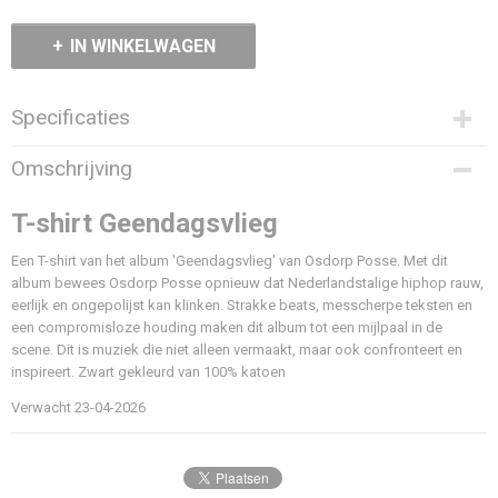
IN WINKELWAGEN
Specificaties
Productcode
Omschrijving
211-707
Stof
T-shirt Geendagsvlieg
100% Katoen, 185grms
Artwork
Een T-shirt van het album 'Geendagsvlieg' van Osdorp Posse. Met dit
DTF print
album bewees Osdorp Posse opnieuw dat Nederlandstalige hiphop rauw,
eerlijk en ongepolijst kan klinken. Strakke beats, messcherpe teksten en
Fit
een compromisloze houding maken dit album tot een mijlpaal in de
Medium Fit
scene. Dit is muziek die niet alleen vermaakt, maar ook confronteert en
Stijl
inspireert. Zwart gekleurd van 100% katoen
T-shirt
Wasvoorschrift
Verwacht 23-04-2026
Machine was, 30 graden en binnenste buiten wassen.