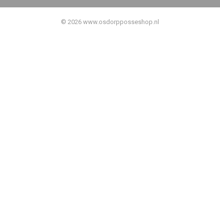
© 2026 www.osdorpposseshop.nl