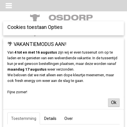
Cookies toestaan Opties
Inloggen
Registreren
🌴 VAKANTIEMODUS AAN!
UW WINKELWAGEN
Geen producten
(0)
Van
4 tot en met 16 augustus
zijn wij er even tussenuit om op te
laden en te genieten van een welverdiende vakantie. In de tussentijd
kun je wel gewoon bestellingen plaatsen, maar deze worden vanaf
Home
>
Kleding
>
Classics
maandag 17 augustus
weer verzonden.
We beloven dat we niet alleen een dope kleurtje meenemen, maar
ook fresh energy om weer aan de slag te gaan.
Sorteer op:
Fijne zomer!
Ok
Toestemming
Details
Over