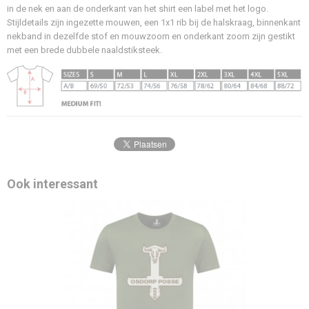
in de nek en aan de onderkant van het shirt een label met het logo.
Medium Fit
Stijldetails zijn ingezette mouwen, een 1x1 rib bij de halskraag, binnenkant
Stijl
nekband in dezelfde stof en mouwzoom en onderkant zoom zijn gestikt
T-shirt
met een brede dubbele naaldstiksteek.
Wasvoorschrift
Machine was, 30 graden en binnenste buiten wassen.
Ook interessant