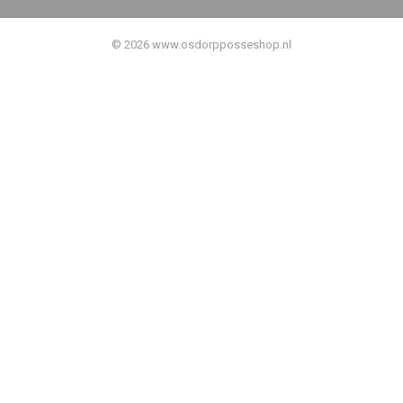
© 2026 www.osdorpposseshop.nl