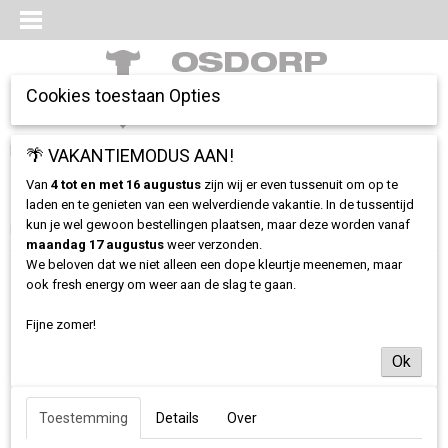
Cookies toestaan Opties
Inloggen
Registreren
🌴 VAKANTIEMODUS AAN!
UW WINKELWAGEN
Geen producten
(0)
Van
4 tot en met 16 augustus
zijn wij er even tussenuit om op te
laden en te genieten van een welverdiende vakantie. In de tussentijd
kun je wel gewoon bestellingen plaatsen, maar deze worden vanaf
Home
>
Kleding
>
Classics
>
Osdorp Posse T-shirt - Classic logo Petrol
maandag 17 augustus
weer verzonden.
We beloven dat we niet alleen een dope kleurtje meenemen, maar
ook fresh energy om weer aan de slag te gaan.
Fijne zomer!
Ok
Toestemming
Details
Over