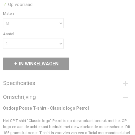
✓
Op voorraad
Maten
Aantal
IN WINKELWAGEN
Specificaties
Productcode
Omschrijving
226-760
Stof
Osdorp Posse T-shirt - Classic logo Petrol
100% Katoen, 185grms
Het OP T-shirt "Classic logo" Petrol is op de voorkant bedruk met het OP
Artwork
logo en aan de achterkant bedrukt met de welbekende ossenschedel. Dit
DTF
185 grams katoenen T-shirt is voorzien van een official merchandise label
Fit