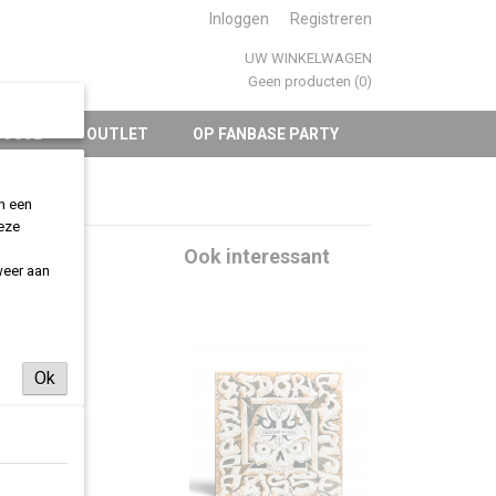
Inloggen
Registreren
UW WINKELWAGEN
Geen producten
(0)
POSSE
OUTLET
OP FANBASE PARTY
an een
deze
nyl
Ook interessant
weer aan
Ok