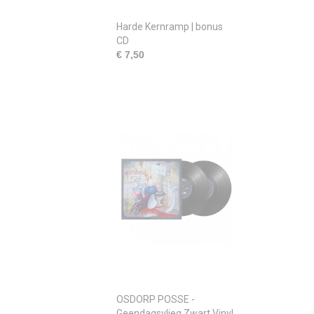
Harde Kernramp | bonus
CD
€ 7,50
OSDORP POSSE -
Geendagsvlieg Zwart Vinyl