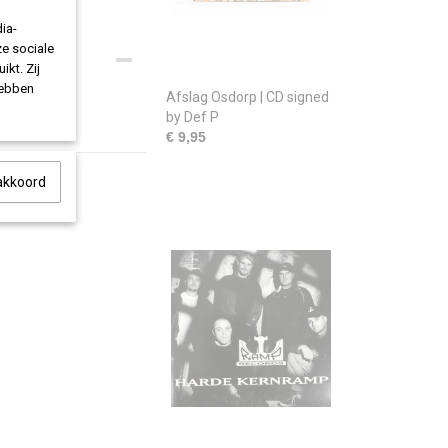
ia-
ze sociale
ikt. Zij
hebben
Afslag Osdorp | CD signed
by Def P
 bruin
€ 9,95
 akkoord