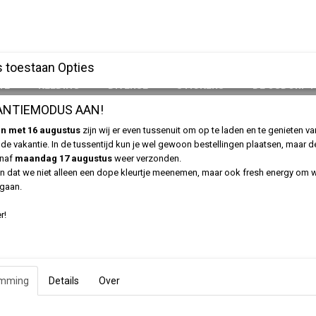
 toestaan Opties
YL
KLEDING
DIVERSE
STICKERS
DE OSDORP 
ANTIEMODUS AAN!
 en met 16 augustus
zijn wij er even tussenuit om op te laden en te genieten v
de vakantie. In de tussentijd kun je wel gewoon bestellingen plaatsen, maar 
Afslag Osdorp | Colored Vi
anaf
maandag 17 augustus
weer verzonden.
 dat we niet alleen een dope kleurtje meenemen, maar ook fresh energy om 
 gaan.
€ 34,95
(inclusief btw 21%)
r!
✓
Op voorraad
Aantal
emming
Details
Over
IN WINKELWAGEN