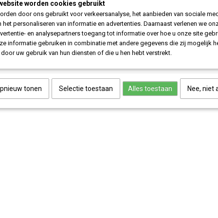
website worden cookies gebruikt
rden door ons gebruikt voor verkeersanalyse, het aanbieden van sociale med
n het personaliseren van informatie en advertenties. Daarnaast verlenen we on
Omschrijving
vertentie- en analysepartners toegang tot informatie over hoe u onze site gebru
e informatie gebruiken in combinatie met andere gegevens die zij mogelijk 
Afslag Osdorp | Colored Vinyl
door uw gebruik van hun diensten of die u hen hebt verstrekt.
Afslag Osdorp | Colored Vinyl van Osdorp Posse uitgevoerd in smokey
opnieuw tonen
Selectie toestaan
Alles toestaan
Nee, niet