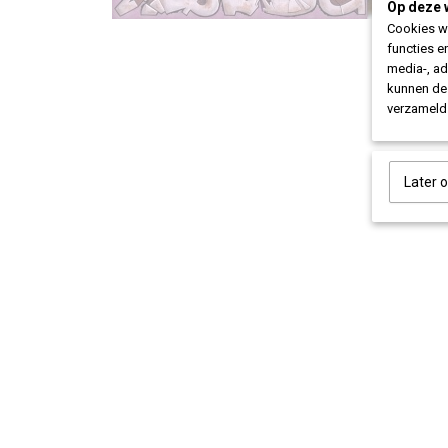
Op deze 
Cookies wo
functies e
media-, ad
kunnen dez
verzameld 
Later 