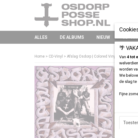
Cookies
ALLES
DE ALBUMS
NIEUW
CD-VIN
🌴 VAK
Home
>
CD-Vinyl
>
Afslag Osdorp | Colored Vinyl
Van
4 tot
welverdien
worden v
We beloven
de slag te
Fijne zome
Toest