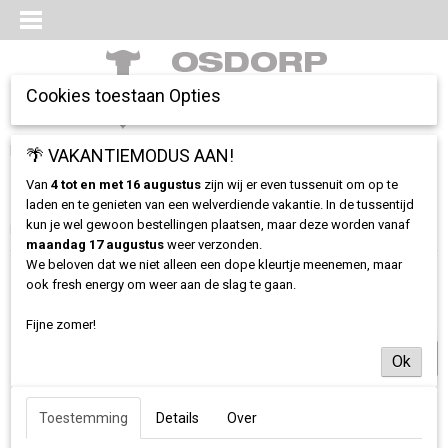
Cookies toestaan Opties
Inloggen
Registreren
🌴 VAKANTIEMODUS AAN!
UW WINKELWAGEN
Geen producten
(0)
Van
4 tot en met 16 augustus
zijn wij er even tussenuit om op te
laden en te genieten van een welverdiende vakantie. In de tussentijd
kun je wel gewoon bestellingen plaatsen, maar deze worden vanaf
Home
>
Diverse
>
Geendagsvlieg Totebag (PRE SALE)
maandag 17 augustus
weer verzonden.
We beloven dat we niet alleen een dope kleurtje meenemen, maar
ook fresh energy om weer aan de slag te gaan.
Exclusief
Fijne zomer!
Ok
Toestemming
Details
Over