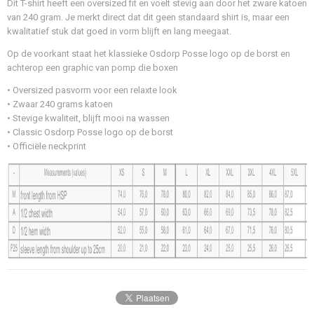
Dit T-shirt heeft een oversized fit en voelt stevig aan door het zware katoen
Oversized Fit
van 240 gram. Je merkt direct dat dit geen standaard shirt is, maar een
Stijl
kwalitatief stuk dat goed in vorm blijft en lang meegaat.
T-shirt
Op de voorkant staat het klassieke Osdorp Posse logo op de borst en
Wasvoorschrift
achterop een graphic van pomp die boxen
Machine was, 30 graden en binnenste buiten wassen.
• Oversized pasvorm voor een relaxte look
• Zwaar 240 grams katoen
• Stevige kwaliteit, blijft mooi na wassen
• Classic Osdorp Posse logo op de borst
• Officiële neckprint