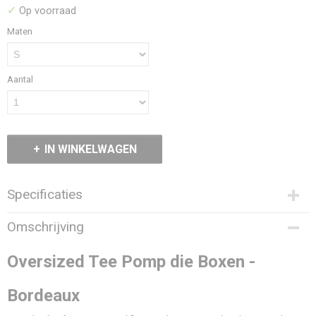
✓
Op voorraad
Maten
Aantal
IN WINKELWAGEN
Specificaties
Productcode
Omschrijving
221-753
Stof
Oversized Tee Pomp die Boxen -
100% Katoen, 240 grams
Artwork
Bordeaux
DTF
Fit