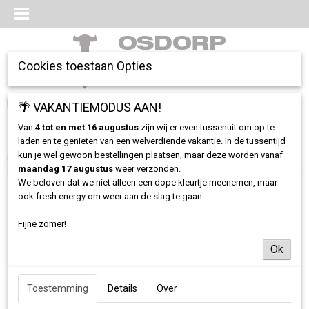
Cookies toestaan Opties
Inloggen
Registreren
🌴 VAKANTIEMODUS AAN!
UW WINKELWAGEN
Geen producten
(0)
Van
4 tot en met 16 augustus
zijn wij er even tussenuit om op te
laden en te genieten van een welverdiende vakantie. In de tussentijd
kun je wel gewoon bestellingen plaatsen, maar deze worden vanaf
Home
>
Kleding
>
T-Shirts
>
Oversized Tee Pomp die Boxen - Bordeaux
maandag 17 augustus
weer verzonden.
We beloven dat we niet alleen een dope kleurtje meenemen, maar
ook fresh energy om weer aan de slag te gaan.
Fijne zomer!
Ok
Toestemming
Details
Over