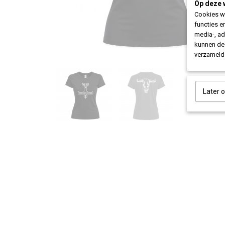
Op deze 
Cookies wo
functies e
media-, ad
kunnen dez
verzameld 
Later 