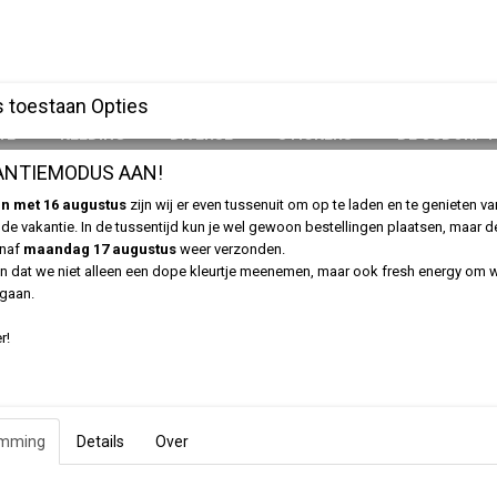
 toestaan Opties
YL
KLEDING
DIVERSE
STICKERS
DE OSDORP 
ANTIEMODUS AAN!
assic logo Zwart
 en met 16 augustus
zijn wij er even tussenuit om op te laden en te genieten v
de vakantie. In de tussentijd kun je wel gewoon bestellingen plaatsen, maar 
Osdorp Posse Dames T-shir
anaf
maandag 17 augustus
weer verzonden.
 dat we niet alleen een dope kleurtje meenemen, maar ook fresh energy om 
Classic logo Zwart
 gaan.
r!
€ 29,95
(inclusief btw 21%)
✓
Op voorraad
Maten
Aantal
emming
Details
Over