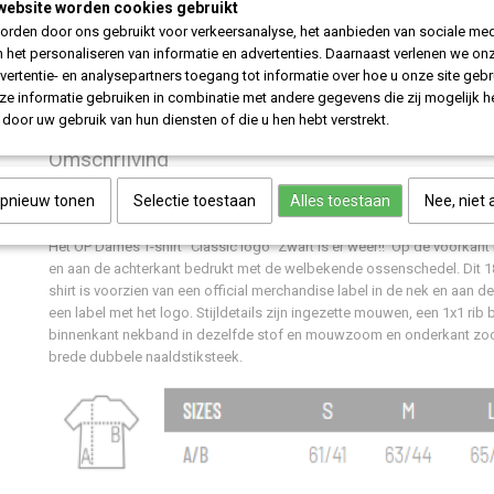
website worden cookies gebruikt
rden door ons gebruikt voor verkeersanalyse, het aanbieden van sociale med
IN WINKELWAGEN
n het personaliseren van informatie en advertenties. Daarnaast verlenen we on
vertentie- en analysepartners toegang tot informatie over hoe u onze site gebru
e informatie gebruiken in combinatie met andere gegevens die zij mogelijk 
Specificaties
door uw gebruik van hun diensten of die u hen hebt verstrekt.
Productcode
228-771
Omschrijving
Stof
100% Katoen, 185grm
Artwork
DTF
opnieuw tonen
Osdorp Posse Dames T-shirt - Classic logo Zwart
Selectie toestaan
Alles toestaan
Nee, niet
Fit
Slim Fit
Stijl
T-shirt
Het OP Dames T-shirt "Classic logo" Zwart is er weer!! Op de voorkan
Wasvoorschrift
Machine was, 30 grade
en aan de achterkant bedrukt met de welbekende ossenschedel. Dit 1
wassen.
shirt is voorzien van een official merchandise label in de nek en aan de
een label met het logo. Stijldetails zijn ingezette mouwen, een 1x1 rib 
binnenkant nekband in dezelfde stof en mouwzoom en onderkant zoom
brede dubbele naaldstiksteek.