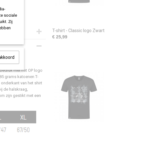
ia-
ze sociale
ikt. Zij
hebben
T-shirt - Classic logo Zwart
€ 25,99
s
 akkoord
t bedruk met het OP logo
n en binnenste buiten
85 grams katoenen T-
 onderkant van het shirt
bij de halskraag,
 zijn gestikt met een