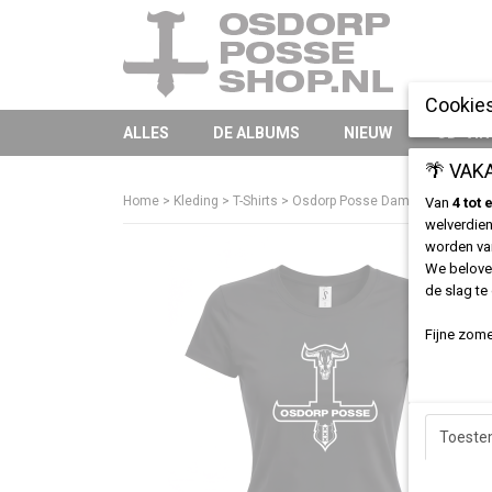
Cookies
ALLES
DE ALBUMS
NIEUW
CD-VIN
🌴 VAK
Home
>
Kleding
>
T-Shirts
>
Osdorp Posse Dames T-shirt - Cl
Van
4 tot
welverdien
worden v
We beloven
de slag te
Fijne zome
Toest