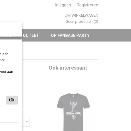
Inloggen
Registreren
UW WINKELWAGEN
Geen producten
(0)
POSSE
OUTLET
OP FANBASE PARTY
an een
deze
t -
Ook interessant
weer aan
Ok