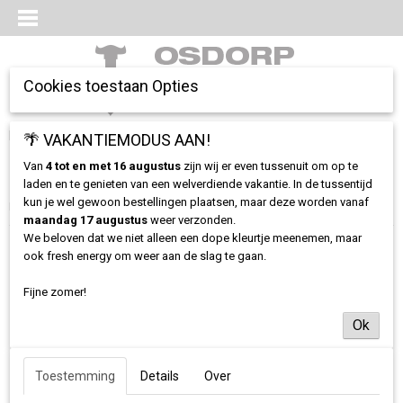
Cookies toestaan Opties
Inloggen
Registreren
🌴 VAKANTIEMODUS AAN!
UW WINKELWAGEN
Geen producten
(0)
Van
4 tot en met 16 augustus
zijn wij er even tussenuit om op te
laden en te genieten van een welverdiende vakantie. In de tussentijd
kun je wel gewoon bestellingen plaatsen, maar deze worden vanaf
Home
>
Stickers
>
Sticker OP Logo Rond
maandag 17 augustus
weer verzonden.
We beloven dat we niet alleen een dope kleurtje meenemen, maar
ook fresh energy om weer aan de slag te gaan.
Fijne zomer!
Ok
Toestemming
Details
Over