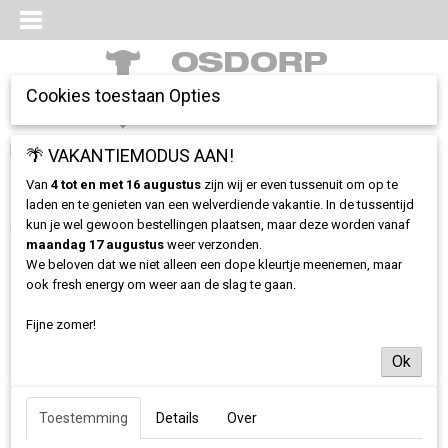
Cookies toestaan Opties
Inloggen
Registreren
🌴 VAKANTIEMODUS AAN!
UW WINKELWAGEN
Geen producten
(0)
Van
4 tot en met 16 augustus
zijn wij er even tussenuit om op te
laden en te genieten van een welverdiende vakantie. In de tussentijd
kun je wel gewoon bestellingen plaatsen, maar deze worden vanaf
Home
>
Stickers
>
Sticker De meest gediste groep
maandag 17 augustus
weer verzonden.
We beloven dat we niet alleen een dope kleurtje meenemen, maar
ook fresh energy om weer aan de slag te gaan.
Fijne zomer!
Ok
Toestemming
Details
Over