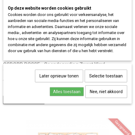
Op deze website worden cookies gebruikt
Cookies worden door ons gebruikt voor verkeersanalyse, het
aanbieden van sociale media-functies en het personaliseren van
informatie en advertenties. Daarnaast verlenen we onze sociale
media-, advertentie- en analysepartners toegang tot informatie over
hoe u onze site gebruikt. Zij kunnen deze informatie gebruiken in
combinatie met andere gegevens die zij mogelijk hebben verzameld
door uw gebruik van hun diensten of die u hen hebt verstrekt.
OSDORP POSSE - Geendagsvlieg Zwart Vinyl
OSDORP POSSE - Geendagsvlieg Zwart Vinyl PRE SALE EAN:…
Later opnieuw tonen
Selectie toestaan
€ 34,95
✓
Op voorraad
Alles toestaan
Nee, niet akkoord
IN WINKELWAGEN
Gesigneerd