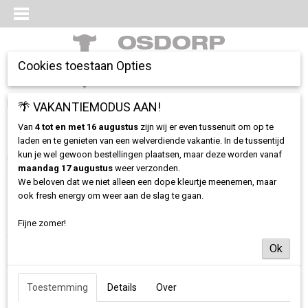
Cookies toestaan Opties
Inloggen
Registreren
🌴 VAKANTIEMODUS AAN!
UW WINKELWAGEN
Geen producten
(0)
Van
4 tot en met 16 augustus
zijn wij er even tussenuit om op te
laden en te genieten van een welverdiende vakantie. In de tussentijd
kun je wel gewoon bestellingen plaatsen, maar deze worden vanaf
Home
>
CD-Vinyl
maandag 17 augustus
weer verzonden.
We beloven dat we niet alleen een dope kleurtje meenemen, maar
ook fresh energy om weer aan de slag te gaan.
Sorteer op:
Fijne zomer!
Ok
Toestemming
Details
Over