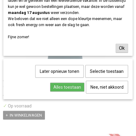
laden en te genieten van een welverdiende vakantie. In de tussentijd
kun je wel gewoon bestellingen plaatsen, maar deze worden vanaf
maandag 17 augustus
weer verzonden.
We beloven dat we niet alleen een dope kleurtje meenemen, maar
ook fresh energy om weer aan de slag te gaan.
Fijne zomer!
Ok
Later opnieuw tonen
Selectie toestaan
Alternatief OP Fanbase party 2026 T-shirt
Alternatief OP Fanbase party 2026 T-shirt Zoals elk jaar tot…
Alles toestaan
Nee, niet akkoord
€ 29,95
✓
Op voorraad
IN WINKELWAGEN