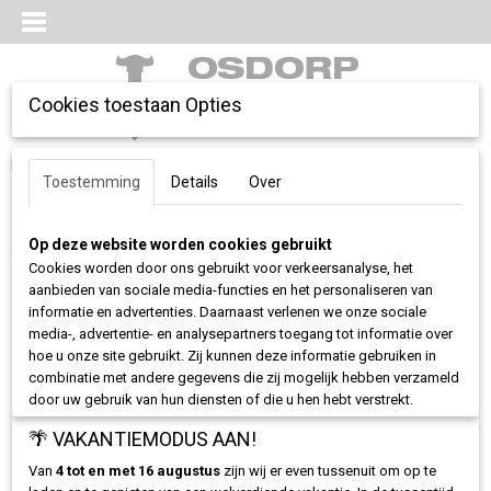
Cookies toestaan Opties
Inloggen
Registreren
UW WINKELWAGEN
Toestemming
Details
Over
Geen producten
(0)
Op deze website worden cookies gebruikt
Home
>
Kleding
>
T-Shirts
Cookies worden door ons gebruikt voor verkeersanalyse, het
aanbieden van sociale media-functies en het personaliseren van
informatie en advertenties. Daarnaast verlenen we onze sociale
Sorteer op:
media-, advertentie- en analysepartners toegang tot informatie over
hoe u onze site gebruikt. Zij kunnen deze informatie gebruiken in
1
2
»
combinatie met andere gegevens die zij mogelijk hebben verzameld
door uw gebruik van hun diensten of die u hen hebt verstrekt.
🌴 VAKANTIEMODUS AAN!
5 sept Nieuw-Vennep
Van
4 tot en met 16 augustus
zijn wij er even tussenuit om op te